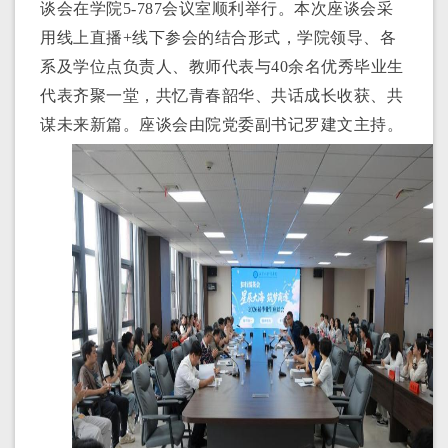
谈会在学院
5-787
会议室顺利举行。本次座谈会采
用线上直播
+
线下参会的结合形式，学院领导、各
系及学位点负责人、教师代表与
40
余名优秀毕业生
代表齐聚一堂，共忆青春韶华、共话成长收获、共
谋未来新篇。座谈会由院党委副书记罗建文主持。