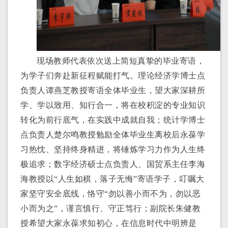
现场教师代表依次送上简短真挚的毕业寄语，
为学子们奔赴新征程赋能打气。理论经济学博士点
负责人
谭燕芝
教授寄语全体毕业生，望大家深耕所
学、学以致用、知行合一，将在校积淀的专业知识
转化为前行底气，在实践中成就自我
；统计学博士
点负责人
楚尔鸣
教授
勉励全体毕业生离校后永葆学
习热忱、坚持终身精进，将锤炼学习力作为人生终
极追求；
数字经济硕士点负责人、国贸系主任
李海
海
教授
以
“
人生如棋，落子无悔
”
寄语学子，叮嘱大
家坚守安全底线，恪守
“
勿以善小而不为，勿以恶
小而为之
”
，谨言慎行、守正笃行；
副院长
朱健
教
授
希望
大家
永葆求知初心，在信息
时代
中明辨是