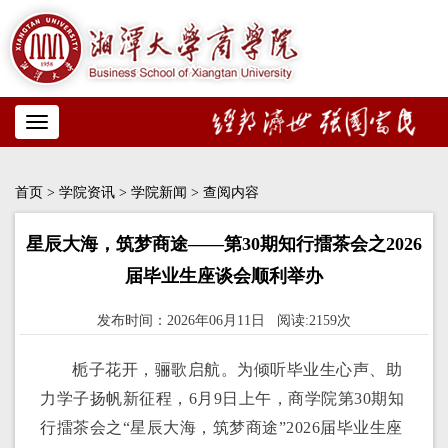
Toggle
navigation
首页
>
学院资讯
>
学院新闻
> 查阅内容
星辰大海，筑梦商途——第30期知行擂茶会之2026
届毕业生座谈会顺利举办
发布时间：2026年06月11日 阅读:2159次
栀子花开
，骊歌启航。为倾听毕业生心声、助
力学子扬帆新征程，
6
月
9
日上午，商学院第
30
期知
行擂茶会之
“
星辰大海，
筑梦商途
”
2026
届毕业生座