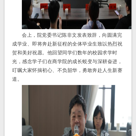
会上
，院党委书记陈非文发表致辞，向圆满完
成学业、即将奔赴新征程的全体毕业生致以热烈
祝
贺
和美好祝愿。他回望同学们数年的校园求学时
光，感念学子们在商学院的成长蜕变与深耕奋进，
叮嘱大家怀揣初心、不负韶华，勇敢奔赴人生新赛
道。