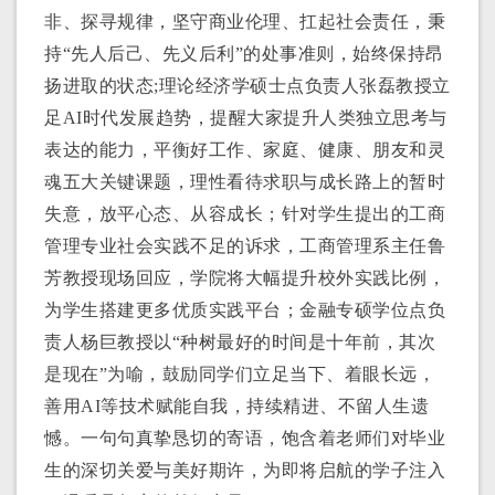
非、探寻规律，坚守商业伦理、扛起社会责任，秉
持
“
先人后己、先义后利
”
的
处事
准则，始终保持昂
扬进取的状态
;
理论经济学硕士点负责人
张磊
教授立
足
AI
时代发展趋势，提醒大家提升人类独立思考与
表达的能力，平衡好工作、家庭、健康、朋友和灵
魂五大关键课题，
理性看待求职与成长路上的暂时
失意
，放平心态、从容成长；针对学生提出的工商
管理专业社会实践不足的诉求，工商管理系主任
鲁
芳
教授现场回应，学院将大幅提升校外实践比例，
为学生搭建更多优质实践平台；金融专硕学位点负
责人
杨巨
教授
以
“
种树最好的时间是十年前，其次
是现在
”
为喻，鼓励同学们立足当下
、
着眼长远，
善用
AI
等
技术赋能自我，持续精进、不留人生遗
憾。
一句句真挚恳切的寄语，饱含着老师们对毕业
生的深切关爱与美好期许，为即将启航的学子注入